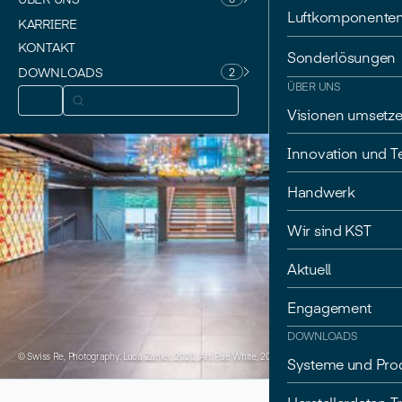
Luftkomponente
KARRIERE
KONTAKT
Sonderlösungen
DOWNLOADS
2
ÜBER UNS
DE
Visionen umsetz
Innovation und T
Handwerk
Wir sind KST
Aktuell
Engagement
DOWNLOADS
© Swiss Re, Photography: Luca Zanier, 2020, Art: Pae White, 2020
Systeme und Pro