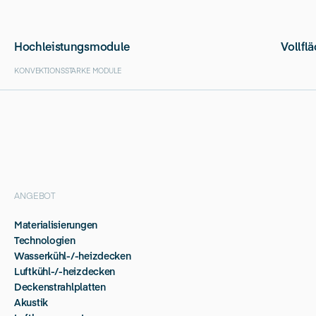
Hochleistungsmodule
Vollfl
KONVEKTIONSSTARKE MODULE
ANGEBOT
Materialisierungen
Technologien
Wasserkühl-/-heizdecken
Luftkühl-/-heizdecken
Deckenstrahlplatten
Akustik