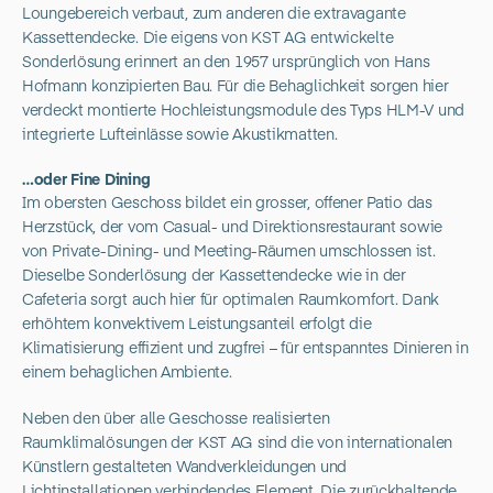
Loungebereich verbaut, zum anderen die extravagante
Kassettendecke. Die eigens von KST AG entwickelte
Sonderlösung erinnert an den 1957 ursprünglich von Hans
Hofmann konzipierten Bau. Für die Behaglichkeit sorgen hier
verdeckt montierte Hochleistungsmodule des Typs HLM-V und
integrierte Lufteinlässe sowie Akustikmatten.
…oder Fine Dining
Im obersten Geschoss bildet ein grosser, offener Patio das
Herzstück, der vom Casual- und Direktionsrestaurant sowie
von Private-Dining- und Meeting-Räumen umschlossen ist.
Dieselbe Sonderlösung der Kassettendecke wie in der
Cafeteria sorgt auch hier für optimalen Raumkomfort. Dank
erhöhtem konvektivem Leistungsanteil erfolgt die
Klimatisierung effizient und zugfrei – für entspanntes Dinieren in
einem behaglichen Ambiente.
Neben den über alle Geschosse realisierten
Raumklimalösungen der KST AG sind die von internationalen
Künstlern gestalteten Wandverkleidungen und
Lichtinstallationen verbindendes Element. Die zurückhaltende