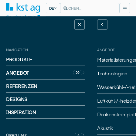
DE
NAVIGATION
ANGEBOT
PRODUKTE
Materialisierunge
ANGEBOT
Technologien
29
REFERENZEN
Wasserkühl-/-he
DESIGNS
ZÜRICH
Luftkühl-/-heizd
SAM ARCHITEKTEN
Swiss Re Klubhaus
INSPIRATION
Deckenstrahlplat
Akustik
ÜBER UNS
6