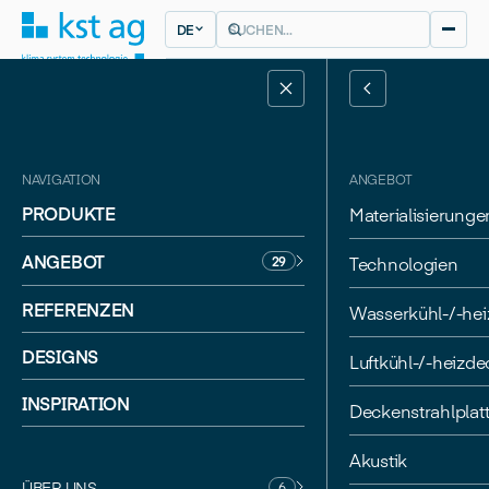
DE
NAVIGATION
ANGEBOT
PRODUKTE
Materialisierunge
ANGEBOT
Technologien
29
REFERENZEN
Wasserkühl-/-he
DESIGNS
Luftkühl-/-heizd
Holzoberflächen
INSPIRATION
Deckenstrahlplat
Akustik
ÜBER UNS
6