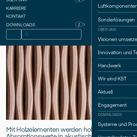
Luftkomponente
KARRIERE
ZURÜCK
KONTAKT
Sonderlösungen
DOWNLOADS
2
ÜBER UNS
DE
Visionen umsetz
Innovation und T
Handwerk
Wir sind KST
Aktuell
Engagement
DOWNLOADS
Systeme und Pro
Mit Holzelementen werden hohe
Absorptionswerte in akustisch sensiblen