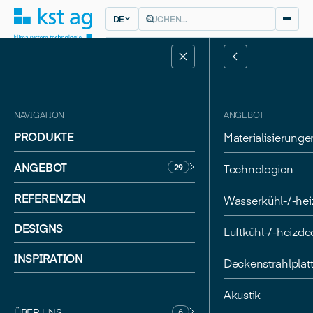
DE
NAVIGATION
ANGEBOT
PRODUKTE
Materialisierunge
ANGEBOT
Technologien
29
REFERENZEN
Wasserkühl-/-he
DESIGNS
CHUR
Luftkühl-/-heizd
RITTER SCHUMACHER / RALBAU
bytes
INSPIRATION
Deckenstrahlplat
Akustik
ÜBER UNS
6