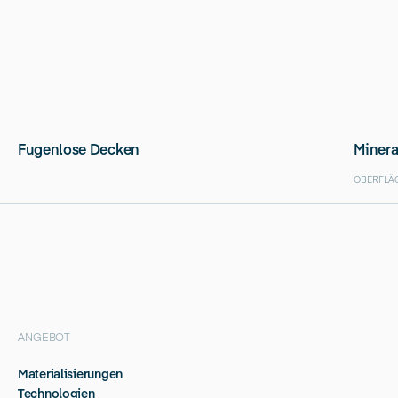
Fugenlose Decken
Minera
OBERFLÄ
ANGEBOT
Materialisierungen
Technologien