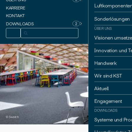
Luftkomponente
KARRIERE
KONTAKT
Sonderlösungen
DOWNLOADS
2
ÜBER UNS
DE
Visionen umsetz
Innovation und T
Handwerk
Wir sind KST
Aktuell
Engagement
DOWNLOADS
© Swatch
Systeme und Pro