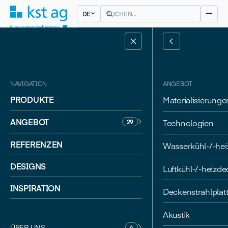
DE
NAVIGATION
ANGEBOT
PRODUKTE
Materialisierunge
ANGEBOT
Technologien
29
REFERENZEN
Wasserkühl-/-he
DESIGNS
BIEL
Luftkühl-/-heizd
SHIGERU BAN ARCHITECTS / IB
Swatch Hauptsitz
INSPIRATION
Deckenstrahlplat
Akustik
ÜBER UNS
6