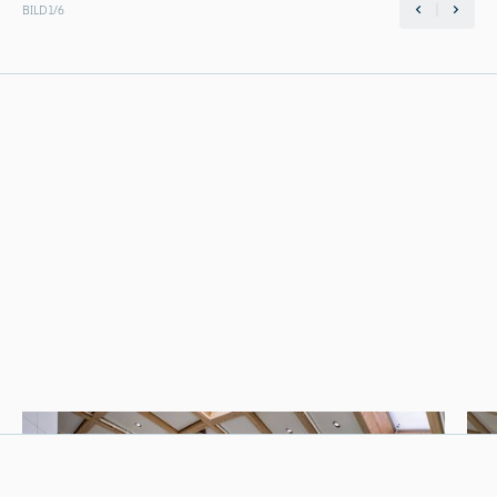
BILD
1
/
6