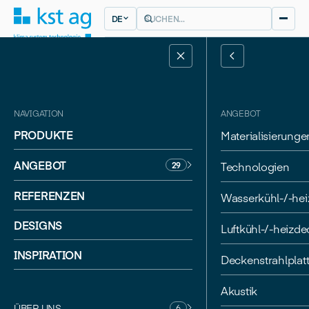
DE
NAVIGATION
ANGEBOT
PRODUKTE
Materialisierunge
ANGEBOT
Technologien
29
BASEL
REFERENZEN
Wasserkühl-/-he
HERZOG & DE MEURON
Roche pRED
DESIGNS
Luftkühl-/-heizd
Innovation Center
INSPIRATION
Deckenstrahlplat
Akustik
ÜBER UNS
6