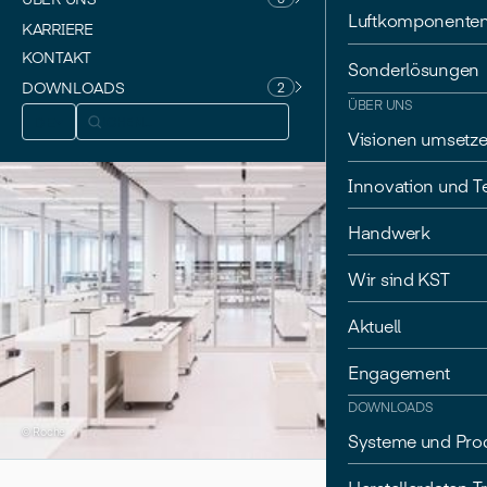
Luftkomponente
KARRIERE
KONTAKT
Sonderlösungen
DOWNLOADS
2
ÜBER UNS
DE
Visionen umsetz
Innovation und T
Handwerk
Wir sind KST
Aktuell
Engagement
DOWNLOADS
© Roche
Systeme und Pro