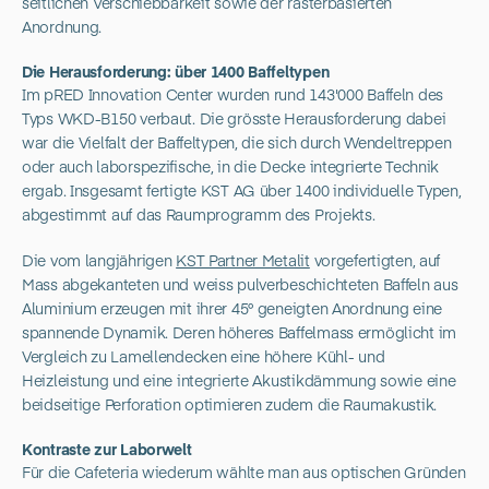
seitlichen Verschiebbarkeit sowie der rasterbasierten
Anordnung.
Die Herausforderung: über 1400 Baffeltypen
Im pRED Innovation Center wurden rund 143'000 Baffeln des
Typs WKD-B150 verbaut. Die grösste Herausforderung dabei
war die Vielfalt der Baffeltypen, die sich durch Wendeltreppen
oder auch laborspezifische, in die Decke integrierte Technik
ergab. Insgesamt fertigte KST AG über 1400 individuelle Typen,
abgestimmt auf das Raumprogramm des Projekts.
Die vom langjährigen
KST Partner Metalit
vorgefertigten, auf
Mass abgekanteten und weiss pulverbeschichteten Baffeln aus
Aluminium erzeugen mit ihrer 45° geneigten Anordnung eine
spannende Dynamik. Deren höheres Baffelmass ermöglicht im
Vergleich zu Lamellendecken eine höhere Kühl- und
Heizleistung und eine integrierte Akustikdämmung sowie eine
beidseitige Perforation optimieren zudem die Raumakustik.
Kontraste zur Laborwelt
Für die Cafeteria wiederum wählte man aus optischen Gründen