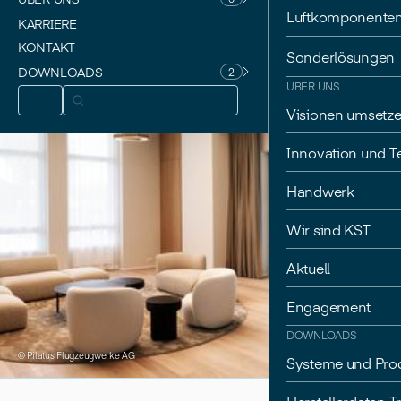
Luftkomponente
KARRIERE
KONTAKT
Sonderlösungen
DOWNLOADS
2
ÜBER UNS
DE
Visionen umsetz
Innovation und T
Handwerk
Wir sind KST
Aktuell
Engagement
DOWNLOADS
© Pilatus Flugzeugwerke AG
Systeme und Pro