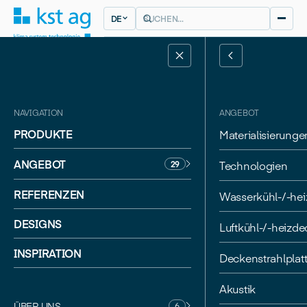
DE
NAVIGATION
ANGEBOT
PRODUKTE
Materialisierunge
ANGEBOT
Technologien
29
BUOCHS
REFERENZEN
Wasserkühl-/-he
BEYOND DESIGN, STRÜBY KONZEPT
Pilatus
DESIGNS
Luftkühl-/-heizd
Flugzeugwerke
INSPIRATION
Deckenstrahlplat
Akustik
ÜBER UNS
6