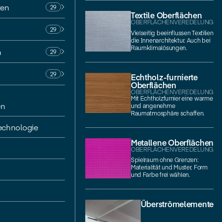
ten
29
Textile Oberflächen
OBERFLÄCHENVEREDELUNG
29
Vielseitig beeinflussen Textilien
die Innenarchitektur. Auch bei
Raumklimalösungen.
n
29
29
Echtholz-furnierte
Oberflächen
OBERFLÄCHENVEREDELUNG
Mit Echtholzfurnier eine warme
en
und angenehme
Raumatmosphäre schaffen.
echnologie
Metallene Oberflächen
OBERFLÄCHENVEREDELUNG
Spielraum ohne Grenzen:
Materialität und Muster, Form
und Farbe frei wählen.
Überströmelemente