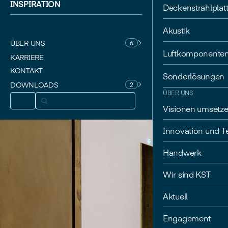
INSPIRATION
Deckenstrahlplat
Akustik
ÜBER UNS
6
Luftkomponente
KARRIERE
KONTAKT
Sonderlösungen
DOWNLOADS
2
ÜBER UNS
DE
Visionen umsetz
Innovation und T
Handwerk
Wir sind KST
Aktuell
Engagement