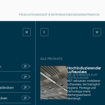
PRODUKTE
ANGEBOT
REFERENZEN
DESIGNS
INSPIRATION
ALLE PRODUKTE
n
29
Hochinduzierender
Luftauslass
DIE ALTERNATIVE ZUM
29
TEXTILAUSLASS
KST-exklusiver, metallener
Kunsthau
Luftauslass, der bezüglich
izdecken
29
Hygiene, Montage und
Demontage sowie
Wartungsaufwand
ecken
29
überzeugt.