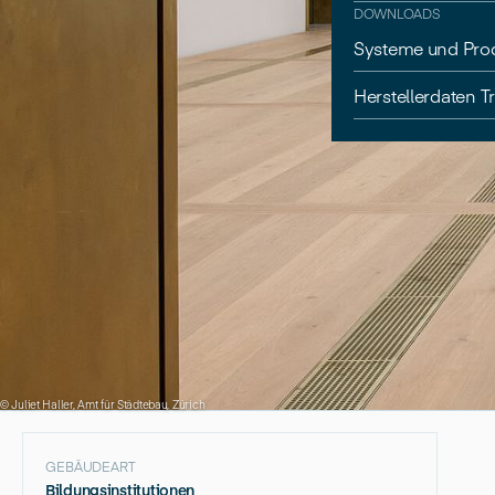
DOWNLOADS
Systeme und Pro
Herstellerdaten 
© Juliet Haller, Amt für Städtebau, Zürich
GEBÄUDEART
Bildungsinstitutionen