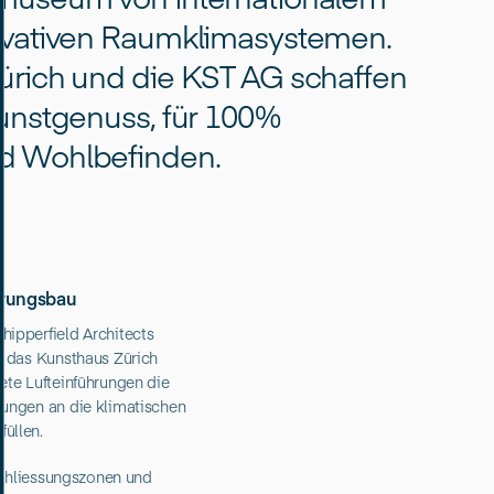
ovativen Raumklimasystemen.
ürich und die KST AG schaffen
unstgenuss, für 100%
d Wohlbefinden.
erungsbau
ipperfield Architects
r das Kunsthaus Zürich
ete Lufteinführungen die
ungen an die klimatischen
üllen.
rschliessungszonen und