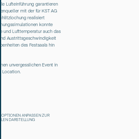
ale Lufteinführung garantieren
enqueller mit der für KST AG
hlitzlochung realisiert
mungssimulationen konnte
e und Lufttemperatur auch das
nd Austrittsgeschwindigkeit
benheiten des Festsaals hin
inen unvergesslichen Event in
n Location.
-OPTIONEN ANPASSEN ZUR
ALEN DARSTELLUNG