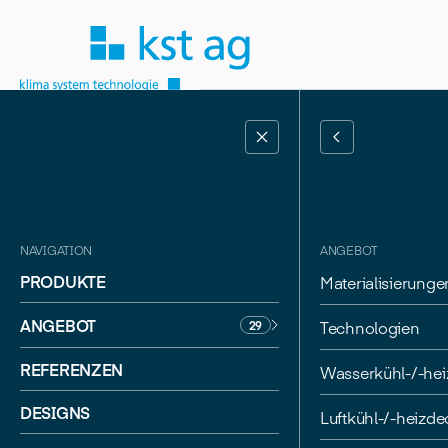
NAVIGATION
ANGEBOT
PRODUKTE
Materialisierunge
ANGEBOT
Technologien
29
REFERENZEN
Wasserkühl-/-he
ZÜRICH
DAVID CHIPPERFIELD ARCHITECTS
DESIGNS
Luftkühl-/-heizd