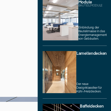
Module
BAUTEILMODULE
Einbindung der
Bauteilmasse in das
Energiemanagement
von Gebäuden.
Lamellendecken
Der neue
Designklassiker für
Kühl-/Heizdecken.
Baffeldecken