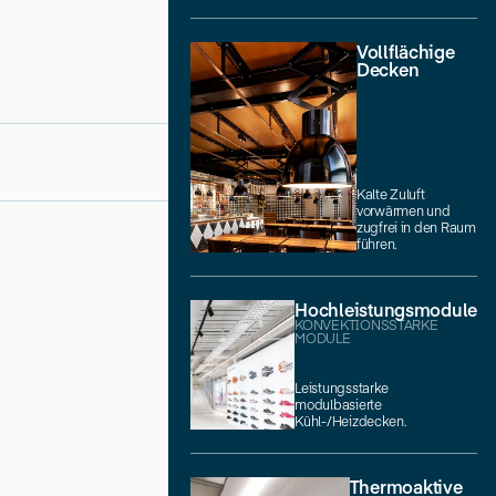
Vollflächige
Decken
Kalte Zuluft
vorwärmen und
zugfrei in den Raum
führen.
Hochleistungsmodule
KONVEKTIONSSTARKE
MODULE
Leistungsstarke
modulbasierte
Kühl-/Heizdecken.
Thermoaktive